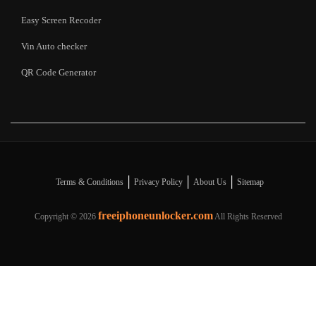
Easy Screen Recoder
Vin Auto checker
QR Code Generator
|
|
|
Terms & Conditions
Privacy Policy
About Us
Sitemap
freeiphoneunlocker.com
Copyright ©
2026
All Rights Reserved