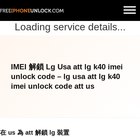
Loading service details...
IMEI 解鎖 Lg Usa att lg k40 imei
unlock code – lg usa att lg k40
imei unlock code att us
在 us 為 att 解鎖 lg 裝置