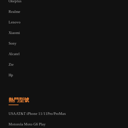
Oneplus
Realme
Lenovo
Xiaomi
Sony
Alcatel
Zte
Hp
熱門型號
USA AT&T iPhone 11/11Pro/ProMax
Motorola Moto G6 Play