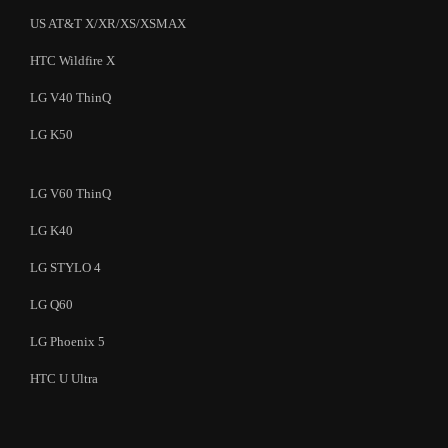
US AT&T X/XR/XS/XSMAX
HTC Wildfire X
LG V40 ThinQ
LG K50
LG V60 ThinQ
LG K40
LG STYLO 4
LG Q60
LG Phoenix 5
HTC U Ultra