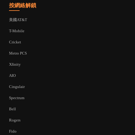
按網絡解鎖
美國AT&T
T-Mobile
Cricket
Metro PCS
Xfinity
AIO
Cingulair
Spectrum
Bell
Rogers
Fido