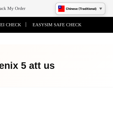
ack My Order
Chinese (Traditional)
|
EI CHECK
EASYSIM SAFE CHECK
nix 5 att us