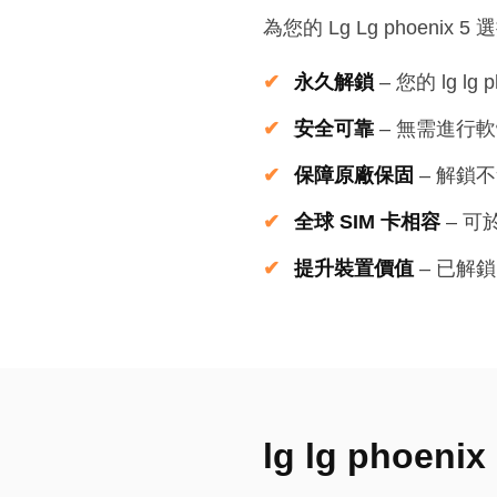
為您的 Lg Lg phoenix
永久解鎖
–
您的 lg lg
安全可靠
–
無需進行軟
保障原廠保固
–
解鎖不
全球 SIM 卡相容
–
可
提升裝置價值
–
已解鎖
lg lg phoe