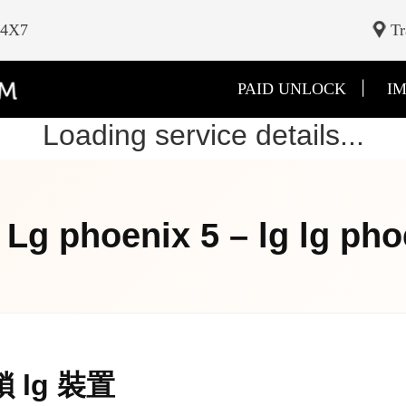
24X7
Tr
|
PAID UNLOCK
IM
Loading service details...
g phoenix 5 – lg lg phoe
鎖 lg 裝置