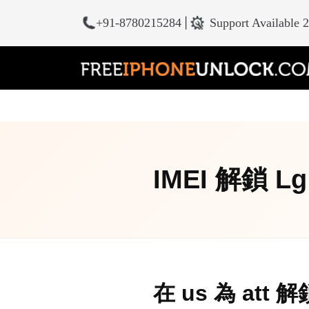
+91-8780215284
|
Support Available 
IMEI 解鎖 Lg L
在 us 為 att 解