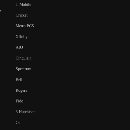
T-Mobile
y
Cricket
Metro PCS
Xfinity
AIO
Cingulair
Spectrum
Bell
Rogers
Fido
3 Hutchison
O2