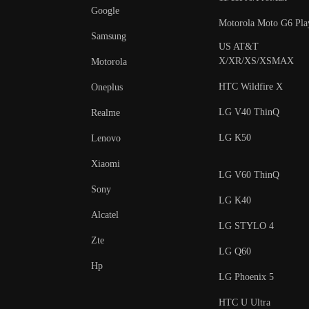
Google
Motorola Moto G6 Pla
Samsung
US AT&T
X/XR/XS/XSMAX
Motorola
HTC Wildfire X
Oneplus
LG V40 ThinQ
Realme
LG K50
Lenovo
Xiaomi
LG V60 ThinQ
Sony
LG K40
Alcatel
LG STYLO 4
Zte
LG Q60
Hp
LG Phoenix 5
HTC U Ultra