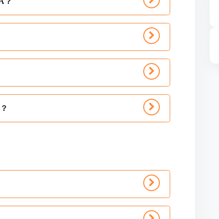
A？
辦？