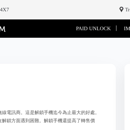
24X7
Tr
|
PAID UNLOCK
IM
無線電訊商。這是解鎖手機迄今為止最大的好處。
在解鎖方面遇到困難。解鎖手機還提高了轉售價