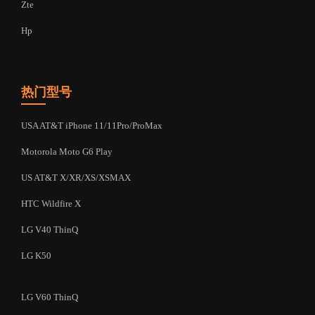
Zte
Hp
热门型号
USA AT&T iPhone 11/11Pro/ProMax
Motorola Moto G6 Play
US AT&T X/XR/XS/XSMAX
HTC Wildfire X
LG V40 ThinQ
LG K50
LG V60 ThinQ