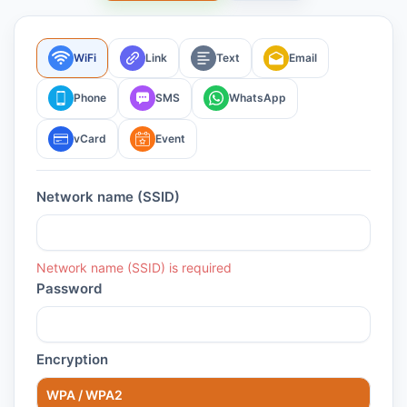
WiFi
Link
Text
Email
Phone
SMS
WhatsApp
vCard
Event
Network name (SSID)
Network name (SSID) is required
Password
Encryption