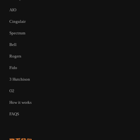
AIO
Cingulair
Spectrum
Bell
Rogers
Fido
3 Hutchison
O2
How it works
FAQS