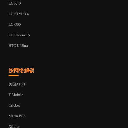
LG K40
LG STYLO 4
LG Q60
LG Phoenix 5
HTC U Ultra
按网络解锁
美国AT&T
T-Mobile
Cricket
Metro PCS
Xfinity