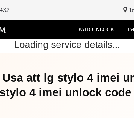
24X7
Tr
|
PAID UNLOCK
IM
Loading service details...
sa att lg stylo 4 imei u
 stylo 4 imei unlock code