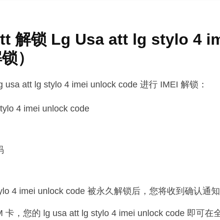
 解锁 Lg Usa att lg stylo 4 i
 解锁）
tt lg stylo 4 imei unlock code 进行 IMEI 解锁：
ylo 4 imei unlock code
码
g stylo 4 imei unlock code 被永久解锁后，您将收到确认通知
的 lg usa att lg stylo 4 imei unlock code