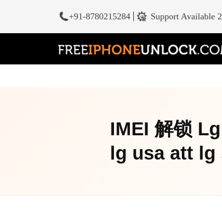
+91-8780215284
|
Support Available 
IMEI 解锁 Lg U
lg usa att lg