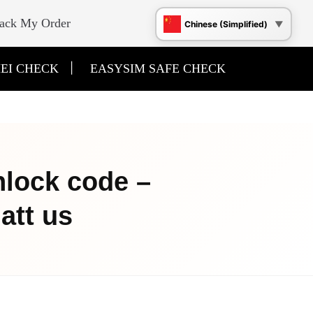
ack My Order
Chinese (Simplified)
|
EI CHECK
EASYSIM SAFE CHECK
nlock code –
 att us