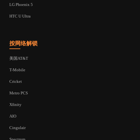
LG Phoenix 5
HTC U Ultra
按网络解锁
美国AT&T
T-Mobile
Cricket
Metro PCS
Xfinity
AIO
Cingulair
Spectrum