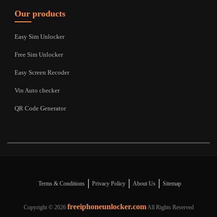
Our products
Easy Sim Unlocker
Free Sim Unlocker
Easy Screen Recoder
Vin Auto checker
QR Code Generator
|
|
|
Terms & Conditions
Privacy Policy
About Us
Sitemap
freeiphoneunlocker.com
Copyright ©
2026
All Rights Reserved