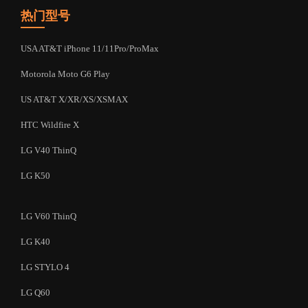
热门型号
USA AT&T iPhone 11/11Pro/ProMax
Motorola Moto G6 Play
US AT&T X/XR/XS/XSMAX
HTC Wildfire X
LG V40 ThinQ
LG K50
LG V60 ThinQ
LG K40
LG STYLO 4
LG Q60