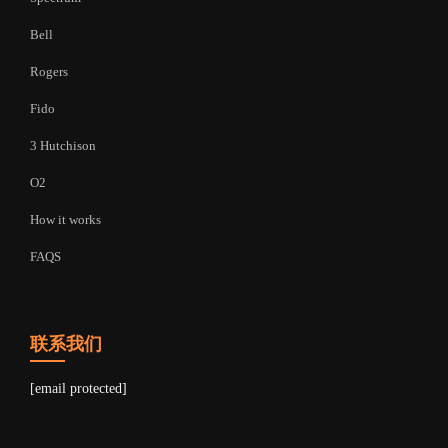
Bell
Rogers
Fido
3 Hutchison
O2
How it works
FAQS
联系我们
[email protected]