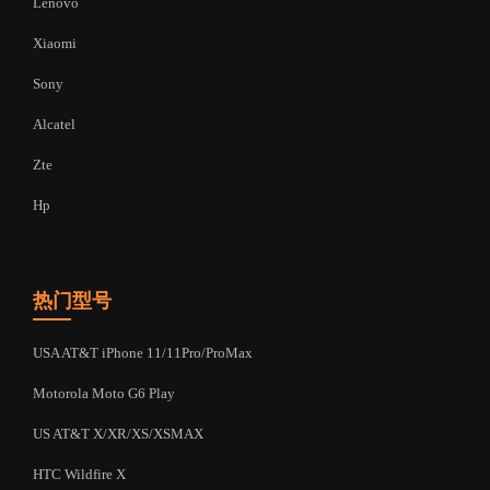
Lenovo
Xiaomi
Sony
Alcatel
Zte
Hp
热门型号
USA AT&T iPhone 11/11Pro/ProMax
Motorola Moto G6 Play
US AT&T X/XR/XS/XSMAX
HTC Wildfire X