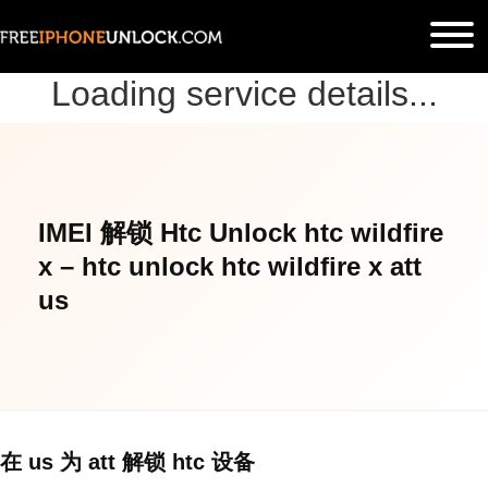
Loading service details...
IMEI 解锁 Htc Unlock htc wildfire
x – htc unlock htc wildfire x att
us
在 us 为 att 解锁 htc 设备