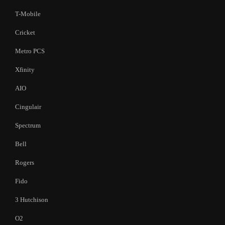
T-Mobile
Cricket
Metro PCS
Xfinity
AIO
Cingulair
Spectrum
Bell
Rogers
Fido
3 Hutchison
O2