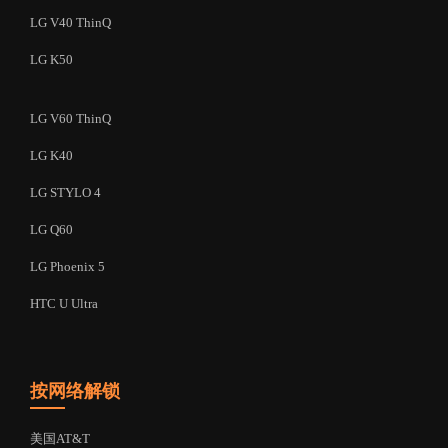
LG V40 ThinQ
LG K50
LG V60 ThinQ
LG K40
LG STYLO 4
LG Q60
LG Phoenix 5
HTC U Ultra
按网络解锁
美国AT&T