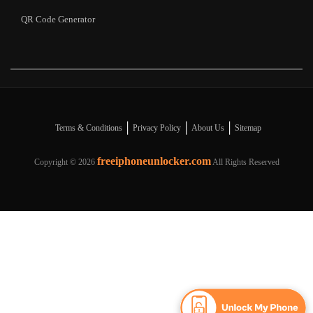
QR Code Generator
|
|
|
Terms & Conditions
Privacy Policy
About Us
Sitemap
freeiphoneunlocker.com
Copyright ©
2026
All Rights Reserved