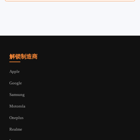
解锁制造商
Apple
Google
Samsung
Motorola
Oneplus
Realme