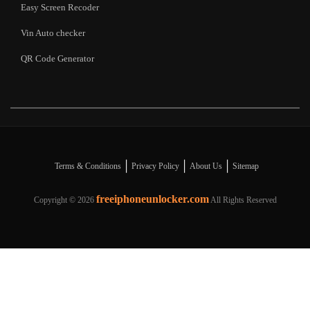
Easy Screen Recoder
Vin Auto checker
QR Code Generator
|
|
|
Terms & Conditions
Privacy Policy
About Us
Sitemap
freeiphoneunlocker.com
Copyright ©
2026
All Rights Reserved