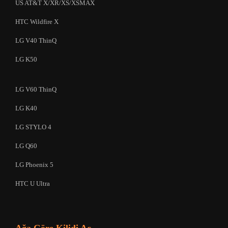
US AT&T X/XR/XS/XSMAX
HTC Wildfire X
LG V40 ThinQ
LG K50
LG V60 ThinQ
LG K40
LG STYLO 4
LG Q60
LG Phoenix 5
HTC U Ultra