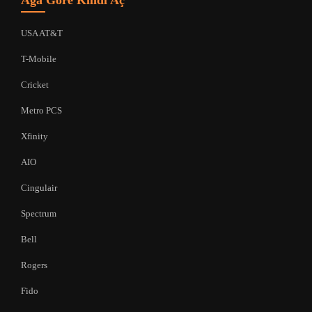
Ağa Göre Kilidi Aç
USA AT&T
T-Mobile
Cricket
Metro PCS
Xfinity
AIO
Cingulair
Spectrum
Bell
Rogers
Fido