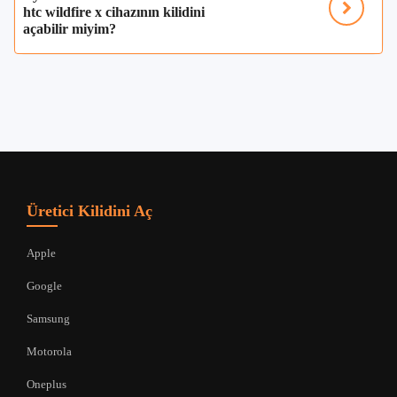
htc wildfire x cihazının kilidini
açabilir miyim?
Üretici Kilidini Aç
Apple
Google
Samsung
Motorola
Oneplus