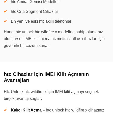
htc Amiral Gemisi Modeller
htc Orta Segment Cihazlar
En yeni ve eski htc akıllı telefonlar
Hangi htc unlock htc wildfire x modeline sahip olursanız
olun, resmi IMEI kilit açma hizmetimiz att us cihazları için
güvenilir bir çözüm sunar.
htc Cihazlar için IMEI Kilit Açmanın
Avantajları
Htc Unlock htc wildfire x için IMEI kilit açmayı seçmek
birçok avantaj sağlar:
Kalıcı Kilit Açma
–
htc unlock htc wildfire x cihazınız