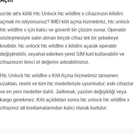
Açın
us'de att'e kilitli Htc Unlock htc wildfire x cihazınızın kilidini
açmak mı istiyorsunuz? IMEI kilit açma hizmetimiz, htc unlock
htc wildfire x için kalıcı ve güvenli bir çözüm sunar. Operatör
sözleşmesiyle satın alınan birçok cihaz tek bir şebekeye
kısıtlıdır. htc unlock htc wildfire x kilidini açarak operatör
değiştirebilir, seyahat ederken yerel SIM kart kullanabilir ve
cihazınızın ikinci el değerini artırabilirsiniz.
Htc Unlock htc wildfire x Kilit Açma hizmetimiz tamamen
uzaktan, resmi ve tüm htc modelleriyle uyumludur; eski cihazlar
ve en yeni modeller dahil. Jailbreak, yazılım değişikliği veya
kargo gerekmez. Kilit açıldıktan sonra htc unlock htc wildfire x
cihazınız att kısıtlamalarından kalıcı olarak kurtulur.