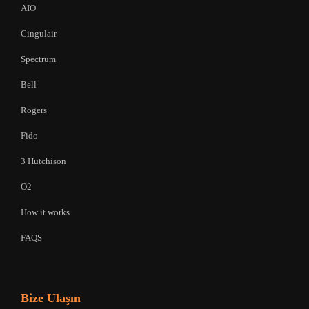
AIO
Cingulair
Spectrum
Bell
Rogers
Fido
3 Hutchison
O2
How it works
FAQS
Bize Ulaşın