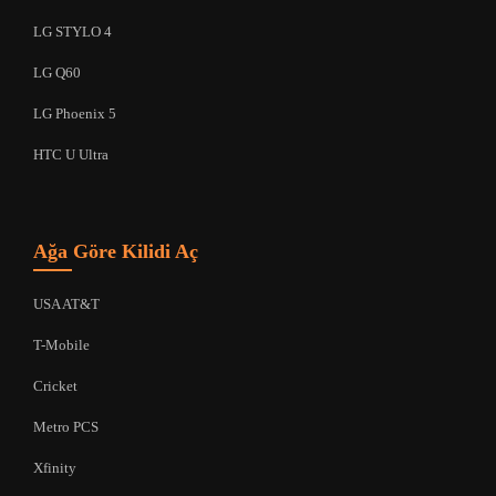
LG STYLO 4
LG Q60
LG Phoenix 5
HTC U Ultra
Ağa Göre Kilidi Aç
USA AT&T
T-Mobile
Cricket
Metro PCS
Xfinity