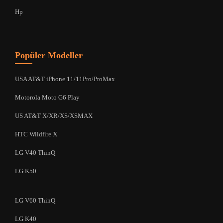
Hp
Popüler Modeller
USA AT&T iPhone 11/11Pro/ProMax
Motorola Moto G6 Play
US AT&T X/XR/XS/XSMAX
HTC Wildfire X
LG V40 ThinQ
LG K50
LG V60 ThinQ
LG K40