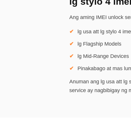
lg stylo 4 im
Ang aming IMEI unlock serv
lg usa att lg stylo 4 i
lg Flagship Models
lg Mid-Range Devices
Pinakabago at mas lu
Anuman ang lg usa att lg 
service ay nagbibigay ng