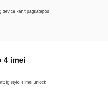
g device kahit pagkatapos
 4 imei
t lg stylo 4 imei unlock