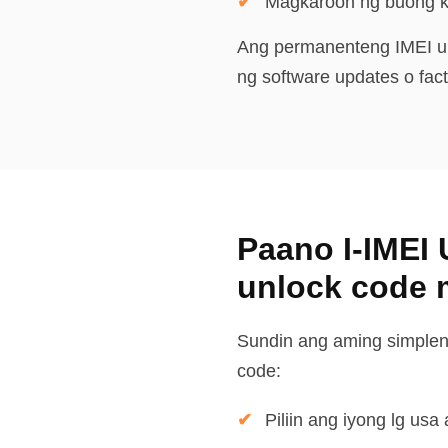
Magkaroon ng buong ko
Ang permanenteng IMEI un
ng software updates o fact
Paano I-IMEI 
unlock code m
Sundin ang aming simpleng
code:
Piliin ang iyong lg usa 