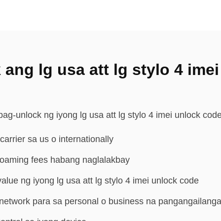
 ang lg usa att lg stylo 4 im
g-unlock ng iyong lg usa att lg stylo 4 imei unlock code
rier sa us o internationally
roaming fees habang naglalakbay
lue ng iyong lg usa att lg stylo 4 imei unlock code
network para sa personal o business na pangangailang