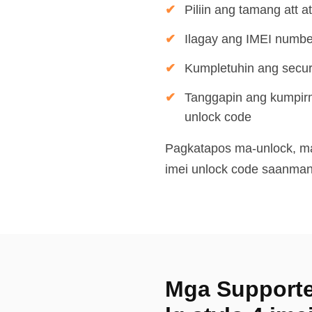
Piliin ang tamang att a
Ilagay ang IMEI numbe
Kumpletuhin ang secu
Tanggapin ang kumpirm
unlock code
Pagkatapos ma-unlock, mag
imei unlock code saanma
Mga Supporte