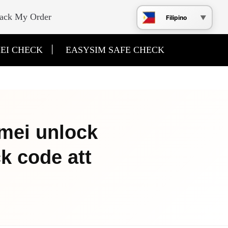
ack My Order
Filipino
|
EI CHECK
EASYSIM SAFE CHECK
imei unlock
ck code att