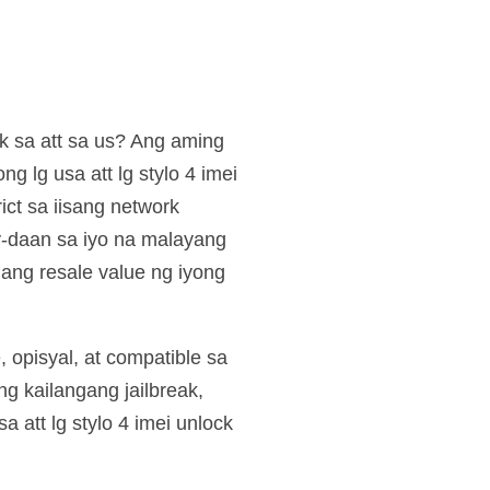
ck sa att sa us? Ang aming
g lg usa att lg stylo 4 imei
ict sa iisang network
ay-daan sa iyo na malayang
 ang resale value ng iyong
 opisyal, at compatible sa
g kailangang jailbreak,
 att lg stylo 4 imei unlock