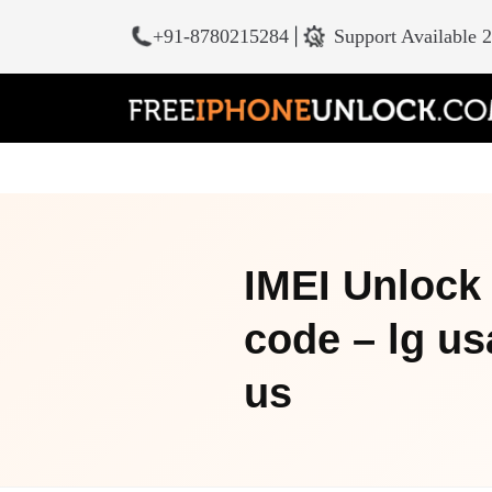
+91-8780215284
|
Support Available 
IMEI Unlock 
code – lg us
us