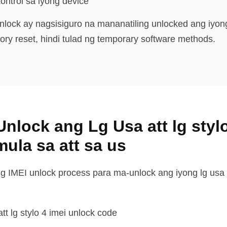
ntrol sa iyong device
lock ay nagsisiguro na mananatiling unlocked ang iyon
ory reset, hindi tulad ng temporary software methods.
Unlock ang Lg Usa att lg stylo
ula sa att sa us
 IMEI unlock process para ma-unlock ang iyong lg usa at
att lg stylo 4 imei unlock code