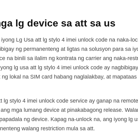
ga lg device sa att sa us
iyong Lg Usa att lg stylo 4 imei unlock code na naka-lo
bigay ng permanenteng at ligtas na solusyon para sa iyon
 na binili sa ilalim ng kontrata ng carrier ang naka-restr
yong lg usa att lg stylo 4 imei unlock code ay nagbibig
t ng lokal na SIM card habang naglalakbay, at mapataas
 lg stylo 4 imei unlock code service ay ganap na remote,
g ang mga lumang device at pinakabagong release. Walan
papadala ng device. Kapag na-unlock na, ang iyong lg usa
enteng walang restriction mula sa att.