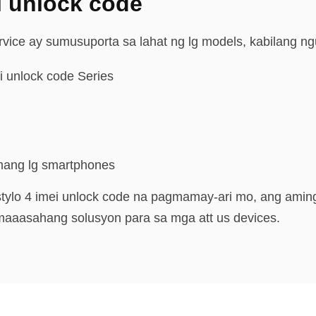
ei unlock code
ice ay sumusuporta sa lahat ng lg models, kabilang ngun
mei unlock code Series
mang lg smartphones
stylo 4 imei unlock code na pagmamay-ari mo, ang aming
 maaasahang solusyon para sa mga att us devices.