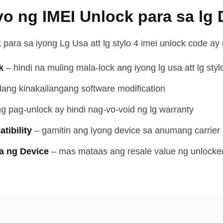
o ng IMEI Unlock para sa lg 
 para sa iyong Lg Usa att lg stylo 4 imei unlock code ay
k
–
hindi na muling mala-lock ang iyong lg usa att lg sty
lang kinakailangang software modification
g pag-unlock ay hindi nag-vo-void ng lg warranty
ibility
–
gamitin ang iyong device sa anumang carrie
a ng Device
–
mas mataas ang resale value ng unlocked