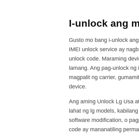
I-unlock ang m
Gusto mo bang i-unlock ang 
IMEI unlock service ay nagbi
unlock code. Maraming device
lamang. Ang pag-unlock ng i
magpalit ng carrier, gumami
device.
Ang aming Unlock Lg Usa att
lahat ng lg models, kabilan
software modification, o pag
code ay mananatiling perman