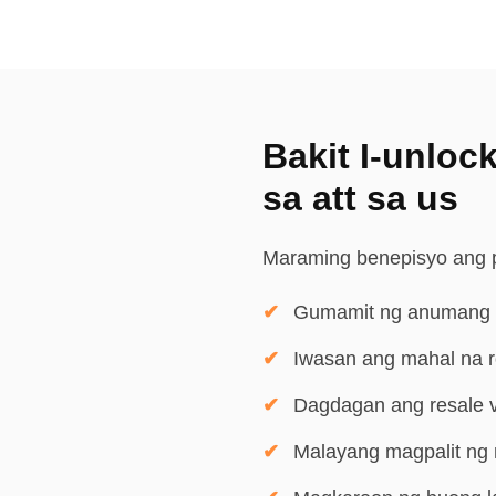
Bakit I-unlock
sa att sa us
Maraming benepisyo ang pa
Gumamit ng anumang car
Iwasan ang mahal na 
Dagdagan ang resale va
Malayang magpalit ng 