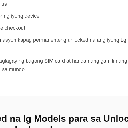
t us
r ng iyong device
re checkout
asyon kapag permanenteng unlocked na ang iyong Lg Usa
lagay ng bagong SIM card at handa nang gamitin ang iyo
n sa mundo.
d na lg Models para sa Unloc