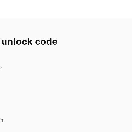
ei unlock code
:
an