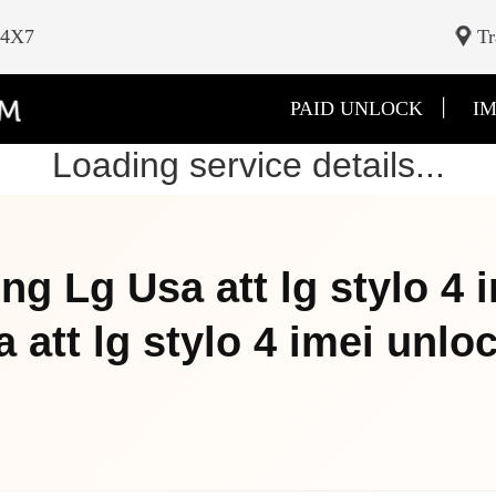
24X7
Tr
|
PAID UNLOCK
IM
Loading service details...
ng Lg Usa att lg stylo 4 
a att lg stylo 4 imei unlo