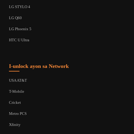
LG STYLO 4
LG Q60
LG Phoenix 5
HTC U Ultra
I-unlock ayon sa Network
USA AT&T
T-Mobile
Cricket
Metro PCS
Xfinity