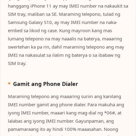
hanggang iPhone 11 ay may IMEI number na nakaukit sa
SIM tray, maliban sa SE. Maraming telepono, tulad ng
Samsung Galaxy S10, ay may IMEI number na naka-
embed sa likod ng case. Kung mayroon kang mas
lumang telepono na may naaalis na baterya, maaaring
swertehan ka pa rin, dahil maraming telepono ang may
IMEI na nakasulat sa ilalim ng baterya o sa ibabaw ng
SIM tray.
Gamit ang Phone Dialer
Maraming telepono ang maaaring suriin ang kanilang
IMEI number gamit ang phone dialer. Para makuha ang
iyong IMEI number, maaari kang mag-dial ng *06#, at
lalabas ang iyong IMEI number. Gayunpaman, ang
pamamaraang ito ay hindi 100% maaasahan. Noong