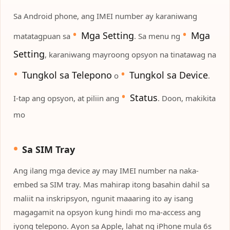
Sa Android phone, ang IMEI number ay karaniwang
Mga Setting
Mga
matatagpuan sa
. Sa menu ng
Setting
, karaniwang mayroong opsyon na tinatawag na
Tungkol sa Telepono
Tungkol sa Device
o
.
Status
I-tap ang opsyon, at piliin ang
. Doon, makikita
mo
Sa SIM Tray
Ang ilang mga device ay may IMEI number na naka-
embed sa SIM tray. Mas mahirap itong basahin dahil sa
maliit na inskripsyon, ngunit maaaring ito ay isang
magagamit na opsyon kung hindi mo ma-access ang
iyong telepono. Ayon sa Apple, lahat ng iPhone mula 6s