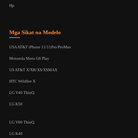
Hp
Mga Sikat na Modelo
USA AT&T iPhone 11/11Pro/ProMax
Motorola Moto G6 Play
US AT&T X/XR/XS/XSMAX
HTC Wildfire X
LG V40 ThinQ
LG K50
LG V60 ThinQ
LG K40