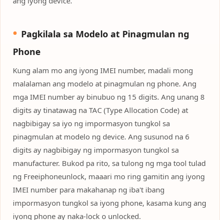
ang iyong device.
Pagkilala sa Modelo at Pinagmulan ng
Phone
Kung alam mo ang iyong IMEI number, madali mong
malalaman ang modelo at pinagmulan ng phone. Ang
mga IMEI number ay binubuo ng 15 digits. Ang unang 8
digits ay tinatawag na TAC (Type Allocation Code) at
nagbibigay sa iyo ng impormasyon tungkol sa
pinagmulan at modelo ng device. Ang susunod na 6
digits ay nagbibigay ng impormasyon tungkol sa
manufacturer. Bukod pa rito, sa tulong ng mga tool tulad
ng Freeiphoneunlock, maaari mo ring gamitin ang iyong
IMEI number para makahanap ng iba't ibang
impormasyon tungkol sa iyong phone, kasama kung ang
iyong phone ay naka-lock o unlocked.