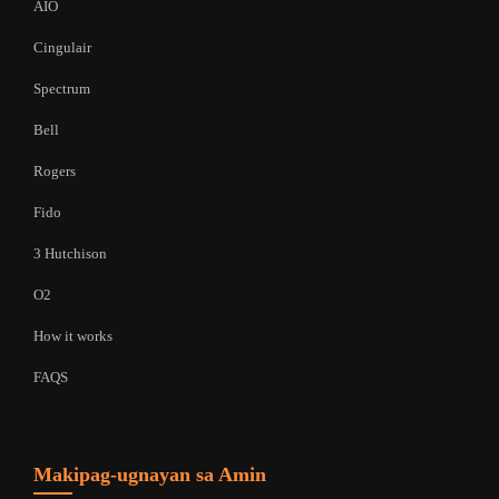
AIO
Cingulair
Spectrum
Bell
Rogers
Fido
3 Hutchison
O2
How it works
FAQS
Makipag-ugnayan sa Amin