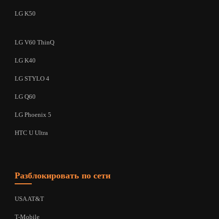
LG K50
LG V60 ThinQ
LG K40
LG STYLO 4
LG Q60
LG Phoenix 5
HTC U Ultra
Разблокировать по сети
USA AT&T
T-Mobile