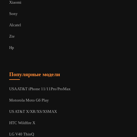
Xiaomi
Sony
Alcatel
Zte
Hp
Популярные модели
USA AT&T iPhone 11/11Pro/ProMax
Motorola Moto G6 Play
US AT&T X/XR/XS/XSMAX
HTC Wildfire X
LG V40 ThinQ