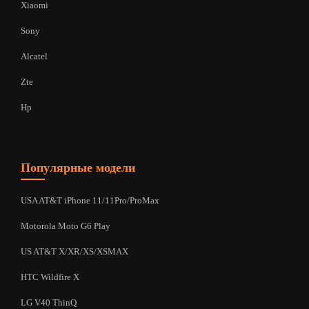
Xiaomi
Sony
Alcatel
Zte
Hp
Популярные модели
USA AT&T iPhone 11/11Pro/ProMax
Motorola Moto G6 Play
US AT&T X/XR/XS/XSMAX
HTC Wildfire X
LG V40 ThinQ