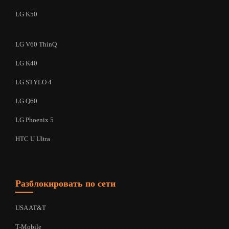
LG K50
LG V60 ThinQ
LG K40
LG STYLO 4
LG Q60
LG Phoenix 5
HTC U Ultra
Разблокировать по сети
USA AT&T
T-Mobile