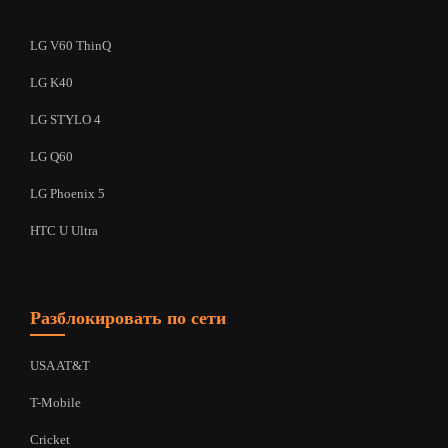
LG V60 ThinQ
LG K40
LG STYLO 4
LG Q60
LG Phoenix 5
HTC U Ultra
Разблокировать по сети
USA AT&T
T-Mobile
Cricket