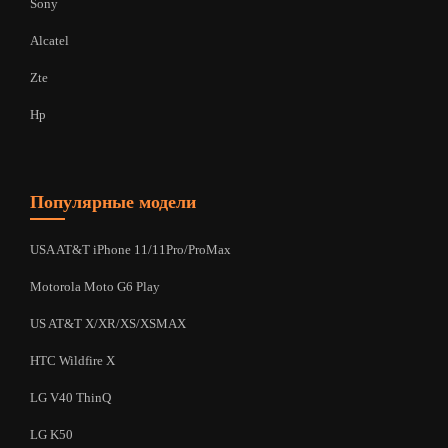
Sony
Alcatel
Zte
Hp
Популярные модели
USA AT&T iPhone 11/11Pro/ProMax
Motorola Moto G6 Play
US AT&T X/XR/XS/XSMAX
HTC Wildfire X
LG V40 ThinQ
LG K50