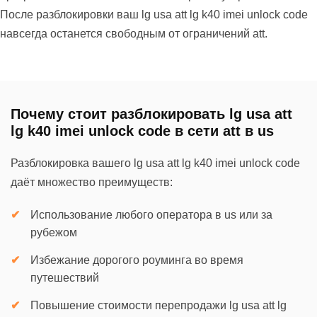
После разблокировки ваш lg usa att lg k40 imei unlock code
навсегда останется свободным от ограничений att.
Почему стоит разблокировать lg usa att
lg k40 imei unlock code в сети att в us
Разблокировка вашего lg usa att lg k40 imei unlock code
даёт множество преимуществ:
Использование любого оператора в us или за
рубежом
Избежание дорогого роуминга во время
путешествий
Повышение стоимости перепродажи lg usa att lg