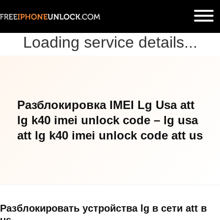
Loading service details...
Разблокировка IMEI Lg Usa att
lg k40 imei unlock code – lg usa
att lg k40 imei unlock code att us
Разблокировать устройства lg в сети att в