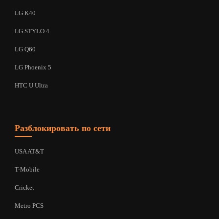
LG K40
LG STYLO 4
LG Q60
LG Phoenix 5
HTC U Ultra
Разблокировать по сети
USA AT&T
T-Mobile
Cricket
Metro PCS