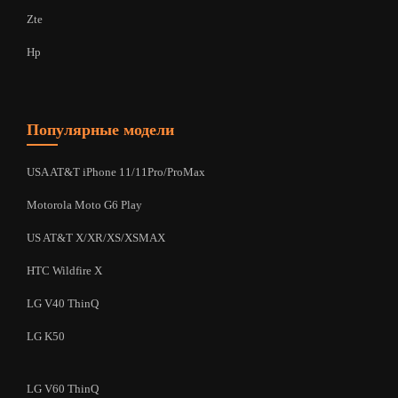
Zte
Hp
Популярные модели
USA AT&T iPhone 11/11Pro/ProMax
Motorola Moto G6 Play
US AT&T X/XR/XS/XSMAX
HTC Wildfire X
LG V40 ThinQ
LG K50
LG V60 ThinQ