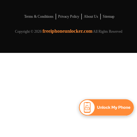
|
|
|
Terms & Conditions
Privacy Policy
About Us
Sitemap
freeiphoneunlocker.com
Copyright ©
2026
All Rights Reserved