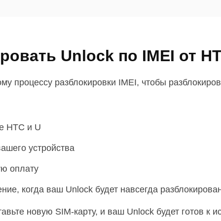
ровать Unlock по IMEI от H
у процессу разблокировки IMEI, чтобы разблокирова
е HTC и U
вашего устройства
ую оплату
ние, когда ваш Unlock будет навсегда разблокирова
авьте новую SIM-карту, и ваш Unlock будет готов к 