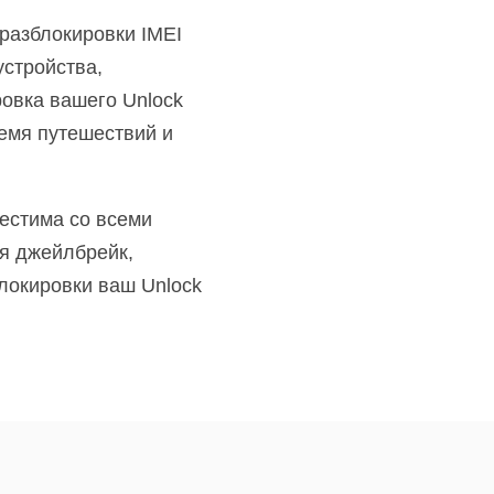
 разблокировки IMEI
устройства,
ровка вашего Unlock
ремя путешествий и
естима со всеми
ся джейлбрейк,
локировки ваш Unlock