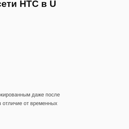
сети HTC в U
локированным даже после
в отличие от временных