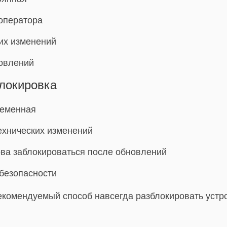
оператора
ких изменений
овлений
локировка
ременная
ехнических изменений
ова заблокироваться после обновлений
безопасности
екомендуемый способ навсегда разблокировать устро