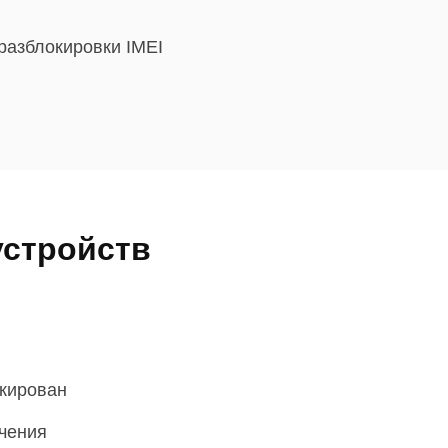
 разблокировки IMEI
устройств
окирован
чения