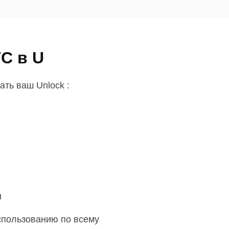
TC в U
ть ваш Unlock :
н
использованию по всему