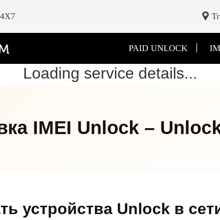
24X7
Tr
|
PAID UNLOCK
IM
Loading service details...
ка IMEI Unlock – Unloc
ть устройства Unlock в сет