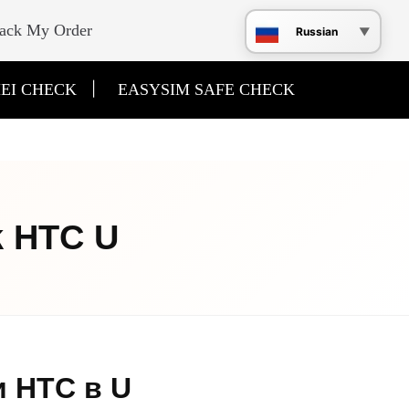
ack My Order
Russian
|
EI CHECK
EASYSIM SAFE CHECK
k HTC U
и HTC в U