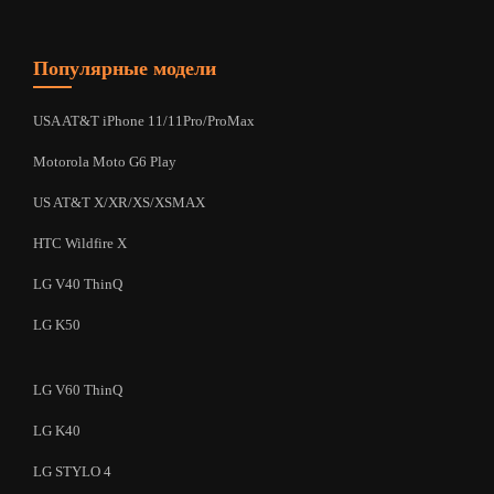
Популярные модели
USA AT&T iPhone 11/11Pro/ProMax
Motorola Moto G6 Play
US AT&T X/XR/XS/XSMAX
HTC Wildfire X
LG V40 ThinQ
LG K50
LG V60 ThinQ
LG K40
LG STYLO 4