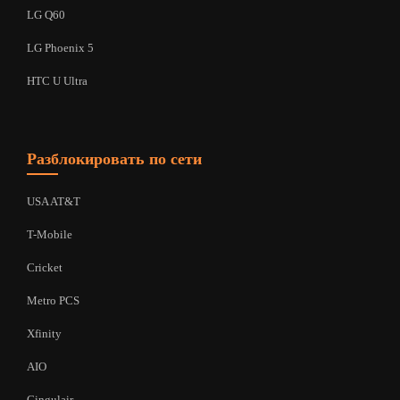
LG Q60
LG Phoenix 5
HTC U Ultra
Разблокировать по сети
USA AT&T
T-Mobile
Cricket
Metro PCS
Xfinity
AIO
Cingulair