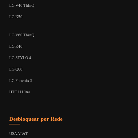
LG V40 ThinQ
LG K50
LG V60 ThinQ
LG K40
LG STYLO 4
LG Q60
LG Phoenix 5
HTC U Ultra
Desbloquear por Rede
USA AT&T