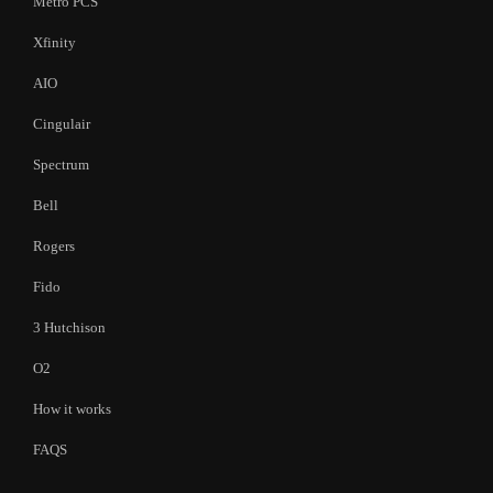
Metro PCS
Xfinity
AIO
Cingulair
Spectrum
Bell
Rogers
Fido
3 Hutchison
O2
How it works
FAQS