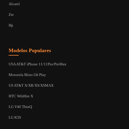
Alcatel
Zte
Hp
Modelos Populares
USA AT&T iPhone 11/11Pro/ProMax
Motorola Moto G6 Play
US AT&T X/XR/XS/XSMAX
HTC Wildfire X
LG V40 ThinQ
LG K50