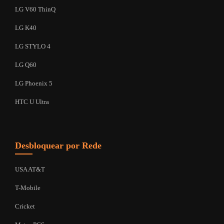
LG V60 ThinQ
LG K40
LG STYLO 4
LG Q60
LG Phoenix 5
HTC U Ultra
Desbloquear por Rede
USA AT&T
T-Mobile
Cricket