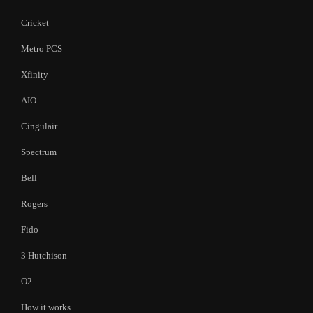
Cricket
Metro PCS
Xfinity
AIO
Cingulair
Spectrum
Bell
Rogers
Fido
3 Hutchison
O2
How it works