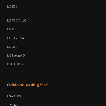
LG K50
LG V60 ThinQ
LG K40
LG STYLO 4
LG Q60
LG Phoenix 5
HTC U Ultra
Odblokuj według Sieci
USA AT&T
T-Mobile