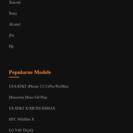
Xiaomi
Sony
Alcatel
Zte
Hp
Popularne Modele
USA AT&T iPhone 11/11Pro/ProMax
Motorola Moto G6 Play
US AT&T X/XR/XS/XSMAX
HTC Wildfire X
LG V40 ThinQ