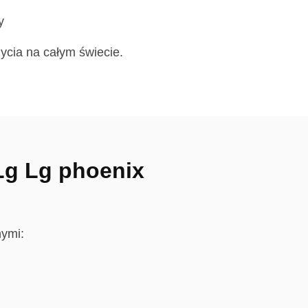
y
ycia na całym świecie.
Lg Lg phoenix
nymi: