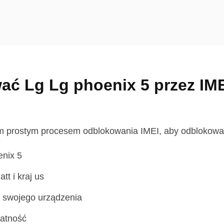
ć Lg Lg phoenix 5 przez IMEI
m prostym procesem odblokowania IMEI, aby odblokować 
enix 5
tt i kraj us
swojego urządzenia
łatność