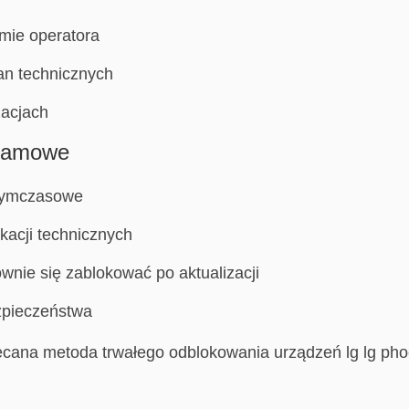
mie operatora
an technicznych
zacjach
gramowe
tymczasowe
acji technicznych
nie się zablokować po aktualizacji
zpieczeństwa
cana metoda trwałego odblokowania urządzeń lg lg phoen