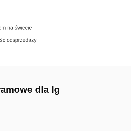
em na świecie
ość odsprzedaży
ramowe dla lg