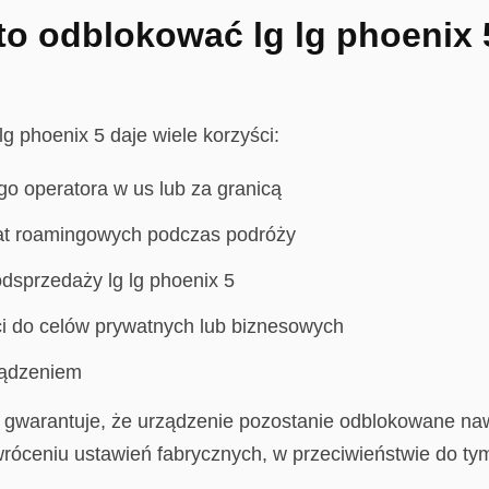
o odblokować lg lg phoenix 5
g phoenix 5 daje wiele korzyści:
go operatora w us lub za granicą
łat roamingowych podczas podróży
dsprzedaży lg lg phoenix 5
i do celów prywatnych lub biznesowych
ządzeniem
 gwarantuje, że urządzenie pozostanie odblokowane naw
róceniu ustawień fabrycznych, w przeciwieństwie do 