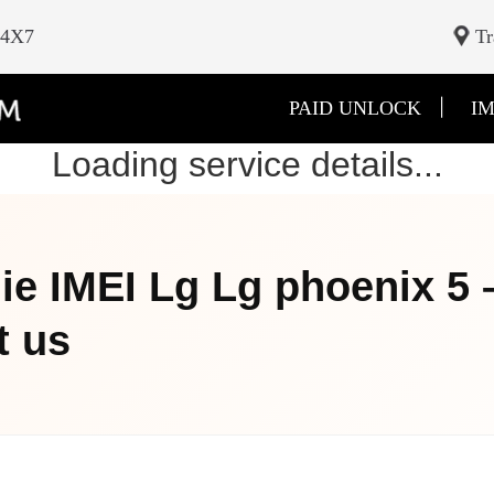
24X7
Tr
|
PAID UNLOCK
IM
Loading service details...
e IMEI Lg Lg phoenix 5 –
t us