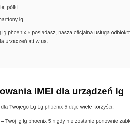
ej półki
artfony lg
lg lg phoenix 5 posiadasz, nasza oficjalna usługa odblo
a urządzeń att w us.
owania IMEI dla urządzeń lg
la Twojego Lg Lg phoenix 5 daje wiele korzyści:
–
Twój lg lg phoenix 5 nigdy nie zostanie ponownie za