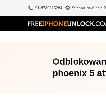
+91-8780215284
|
Support Available 
Odblokowani
phoenix 5 at