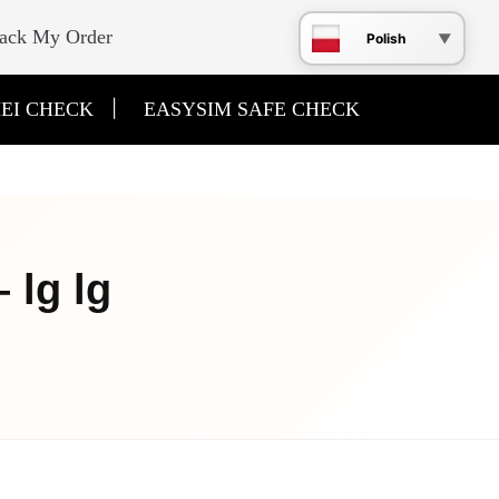
ack My Order
Polish
|
EI CHECK
EASYSIM SAFE CHECK
 lg lg