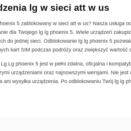
zenia lg w sieci att w us
oenix 5 zablokowany w sieci att w us? Nasza usługa o
zanie dla Twojego lg lg phoenix 5. Wiele urządzeń zaku
ch do jednej sieci. Odblokowanie lg lg phoenix 5 pozwa
lnych kart SIM podczas podróży oraz zwiększyć wartość
g Lg phoenix 5 jest w pełni zdalna, oficjalna i kompatyb
zymi urządzeniami oraz najnowszymi wersjami. Nie jest
 ani wysyłka urządzenia. Po odblokowaniu Twój lg lg ph