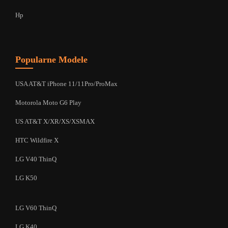
Hp
Popularne Modele
USA AT&T iPhone 11/11Pro/ProMax
Motorola Moto G6 Play
US AT&T X/XR/XS/XSMAX
HTC Wildfire X
LG V40 ThinQ
LG K50
LG V60 ThinQ
LG K40