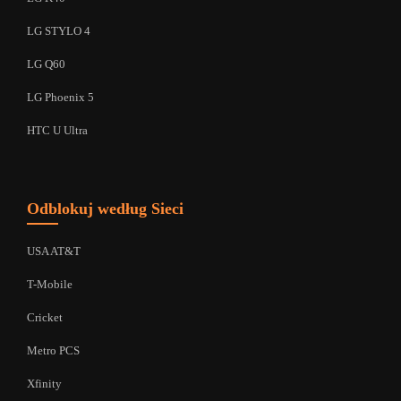
LG STYLO 4
LG Q60
LG Phoenix 5
HTC U Ultra
Odblokuj według Sieci
USA AT&T
T-Mobile
Cricket
Metro PCS
Xfinity