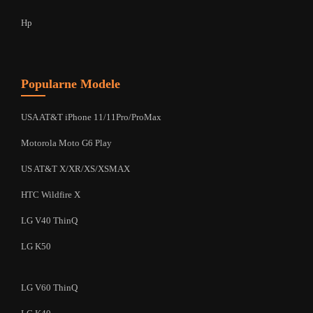
Hp
Popularne Modele
USA AT&T iPhone 11/11Pro/ProMax
Motorola Moto G6 Play
US AT&T X/XR/XS/XSMAX
HTC Wildfire X
LG V40 ThinQ
LG K50
LG V60 ThinQ