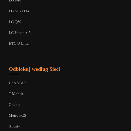
LG K40
LG STYLO 4
LG Q60
LG Phoenix 5
HTC U Ultra
Odblokuj według Sieci
USA AT&T
T-Mobile
Cricket
Metro PCS
Xfinity