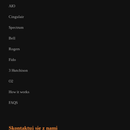
AIO
Cingulair
Spectrum
Bell
Rogers
Fido
3 Hutchison
O2
How it works
FAQS
Skontaktuj się z nami