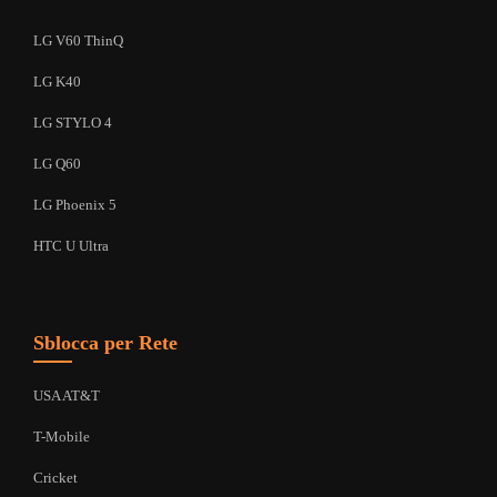
LG V60 ThinQ
LG K40
LG STYLO 4
LG Q60
LG Phoenix 5
HTC U Ultra
Sblocca per Rete
USA AT&T
T-Mobile
Cricket