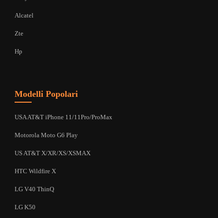
Alcatel
Zte
Hp
Modelli Popolari
USA AT&T iPhone 11/11Pro/ProMax
Motorola Moto G6 Play
US AT&T X/XR/XS/XSMAX
HTC Wildfire X
LG V40 ThinQ
LG K50