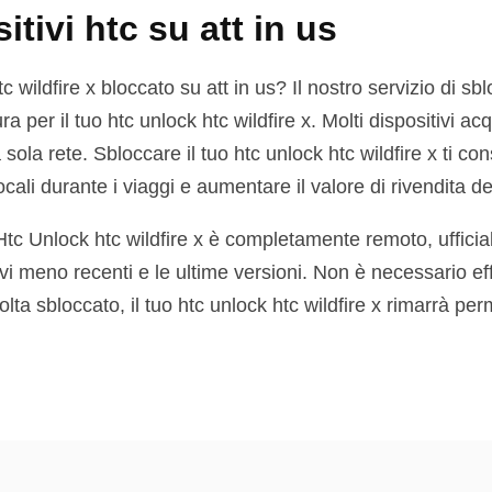
tivi htc su att in us
 wildfire x bloccato su att in us? Il nostro servizio di sb
 per il tuo htc unlock htc wildfire x. Molti dispositivi acq
 sola rete. Sbloccare il tuo htc unlock htc wildfire x ti c
cali durante i viaggi e aumentare il valore di rivendita de
 Htc Unlock htc wildfire x è completamente remoto, ufficial
itivi meno recenti e le ultime versioni. Non è necessario ef
lta sbloccato, il tuo htc unlock htc wildfire x rimarrà p