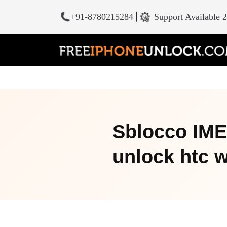
+91-8780215284
|
Support Available 
Sblocco IMEI
unlock htc wi