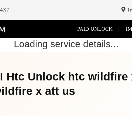
24X7
Tr
|
PAID UNLOCK
IM
Loading service details...
 Htc Unlock htc wildfire 
ldfire x att us