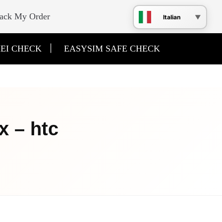
ack My Order
Italian
|
EI CHECK
EASYSIM SAFE CHECK
x – htc