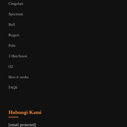
Cingulair
Spectrum
Bell
Rogers
Fido
3 Hutchison
O2
How it works
FAQS
Hubungi Kami
[email protected]