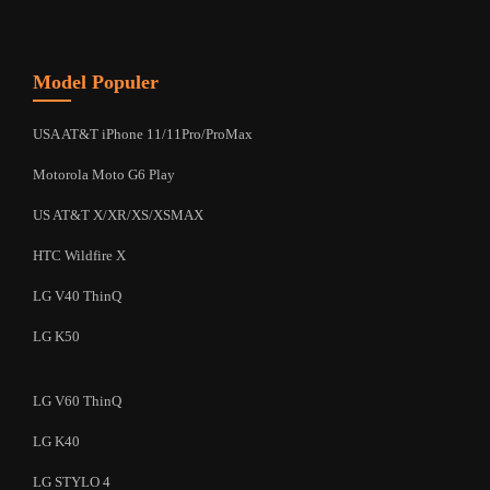
Model Populer
USA AT&T iPhone 11/11Pro/ProMax
Motorola Moto G6 Play
US AT&T X/XR/XS/XSMAX
HTC Wildfire X
LG V40 ThinQ
LG K50
LG V60 ThinQ
LG K40
LG STYLO 4