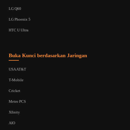
LG Q60
LG Phoenix 5
HTC U Ultra
Buka Kunci berdasarkan Jaringan
USA AT&T
T-Mobile
Cricket
Metro PCS
Xfinity
AIO