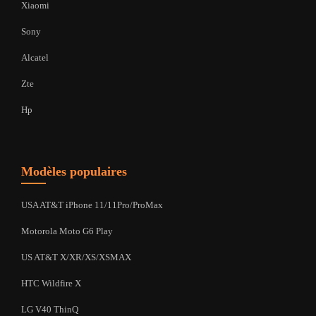
Xiaomi
Sony
Alcatel
Zte
Hp
Modèles populaires
USA AT&T iPhone 11/11Pro/ProMax
Motorola Moto G6 Play
US AT&T X/XR/XS/XSMAX
HTC Wildfire X
LG V40 ThinQ