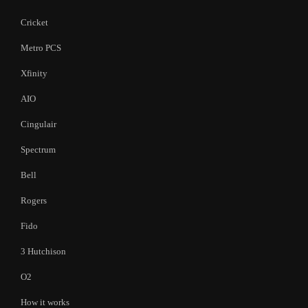
Cricket
Metro PCS
Xfinity
AIO
Cingulair
Spectrum
Bell
Rogers
Fido
3 Hutchison
O2
How it works