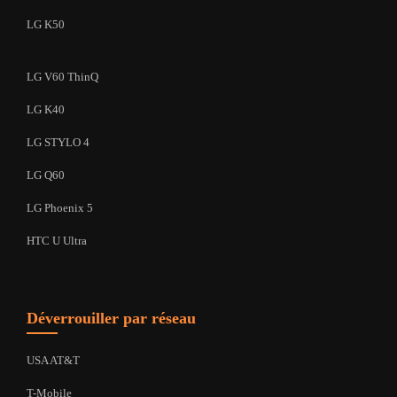
LG K50
LG V60 ThinQ
LG K40
LG STYLO 4
LG Q60
LG Phoenix 5
HTC U Ultra
Déverrouiller par réseau
USA AT&T
T-Mobile