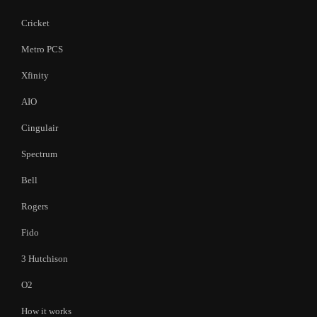
Cricket
Metro PCS
Xfinity
AIO
Cingulair
Spectrum
Bell
Rogers
Fido
3 Hutchison
O2
How it works