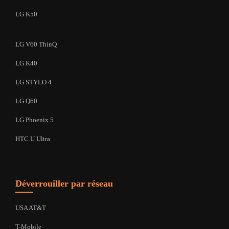
LG K50
LG V60 ThinQ
LG K40
LG STYLO 4
LG Q60
LG Phoenix 5
HTC U Ultra
Déverrouiller par réseau
USA AT&T
T-Mobile