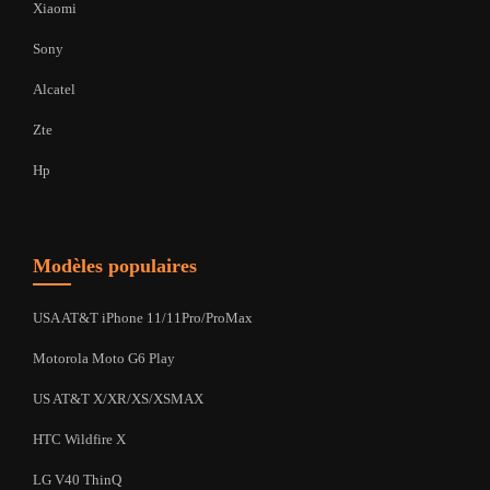
Xiaomi
Sony
Alcatel
Zte
Hp
Modèles populaires
USA AT&T iPhone 11/11Pro/ProMax
Motorola Moto G6 Play
US AT&T X/XR/XS/XSMAX
HTC Wildfire X
LG V40 ThinQ