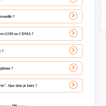
rouillé ?
e est GSM ou CDMA ?
e ?
léphone ?
ée". Que dois-je faire ?