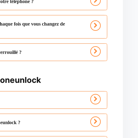
otre téléphone ?
haque fois que vous changez de
errouillé ?
honeunlock
neunlock ?