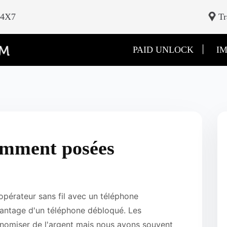
24X7
Tr
|
PAID UNLOCK
IM
emment posées
pérateur sans fil avec un téléphone
avantage d'un téléphone débloqué. Les
nomiser de l'argent mais nous avons souvent