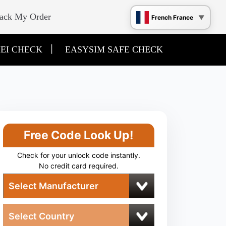
ack My Order
French France
|
EI CHECK
EASYSIM SAFE CHECK
Free Code Look Up!
Check for your unlock code instantly.
No credit card required.