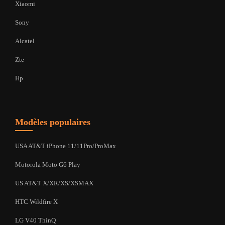
Xiaomi
Sony
Alcatel
Zte
Hp
Modèles populaires
USA AT&T iPhone 11/11Pro/ProMax
Motorola Moto G6 Play
US AT&T X/XR/XS/XSMAX
HTC Wildfire X
LG V40 ThinQ