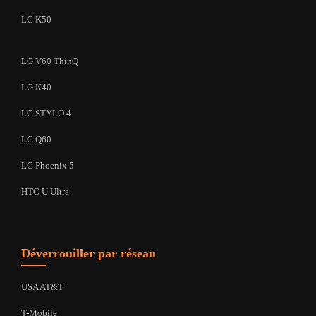
LG K50
LG V60 ThinQ
LG K40
LG STYLO 4
LG Q60
LG Phoenix 5
HTC U Ultra
Déverrouiller par réseau
USA AT&T
T-Mobile