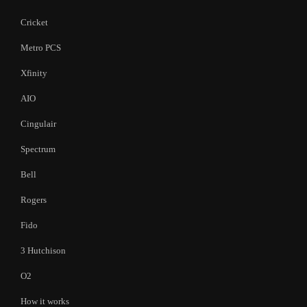
Cricket
Metro PCS
Xfinity
AIO
Cingulair
Spectrum
Bell
Rogers
Fido
3 Hutchison
O2
How it works