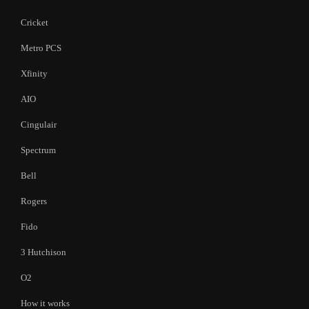
Cricket
Metro PCS
Xfinity
AIO
Cingulair
Spectrum
Bell
Rogers
Fido
3 Hutchison
O2
How it works