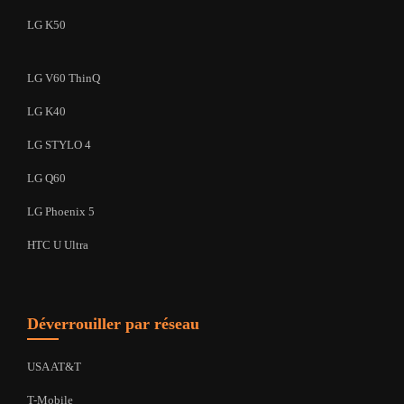
LG K50
LG V60 ThinQ
LG K40
LG STYLO 4
LG Q60
LG Phoenix 5
HTC U Ultra
Déverrouiller par réseau
USA AT&T
T-Mobile