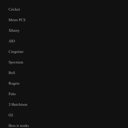
Cricket
Metro PCS
Xfinity
AIO
Cingulair
Spectrum
Bell
Rogers
Fido
3 Hutchison
O2
How it works