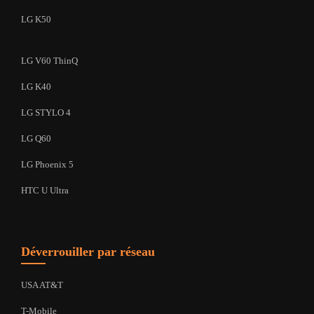
LG K50
LG V60 ThinQ
LG K40
LG STYLO 4
LG Q60
LG Phoenix 5
HTC U Ultra
Déverrouiller par réseau
USA AT&T
T-Mobile