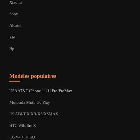
Xiaomi
Sony
Alcatel
Zte
Hp
Modèles populaires
USA AT&T iPhone 11/11Pro/ProMax
Motorola Moto G6 Play
US AT&T X/XR/XS/XSMAX
HTC Wildfire X
LG V40 ThinQ