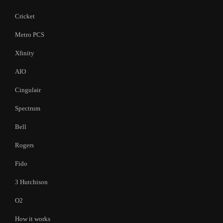
Cricket
Metro PCS
Xfinity
AIO
Cingulair
Spectrum
Bell
Rogers
Fido
3 Hutchison
O2
How it works