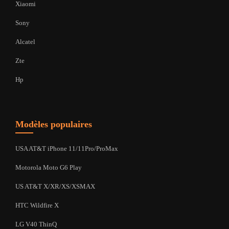
Xiaomi
Sony
Alcatel
Zte
Hp
Modèles populaires
USA AT&T iPhone 11/11Pro/ProMax
Motorola Moto G6 Play
US AT&T X/XR/XS/XSMAX
HTC Wildfire X
LG V40 ThinQ