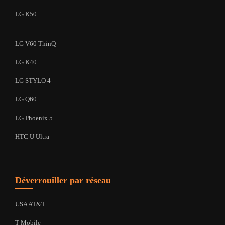
LG K50
LG V60 ThinQ
LG K40
LG STYLO 4
LG Q60
LG Phoenix 5
HTC U Ultra
Déverrouiller par réseau
USA AT&T
T-Mobile