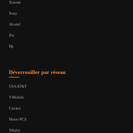
Xiaomi
Sony
Alcatel
Zte
Hp
Déverrouiller par réseau
USA AT&T
T-Mobile
Cricket
Metro PCS
Xfinity