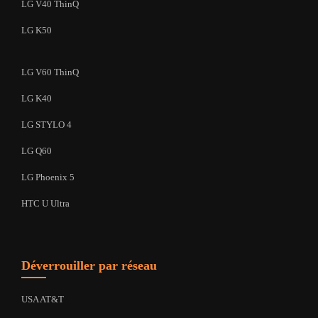
LG V40 ThinQ
LG K50
LG V60 ThinQ
LG K40
LG STYLO 4
LG Q60
LG Phoenix 5
HTC U Ultra
Déverrouiller par réseau
USA AT&T