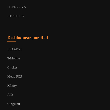
LG Phoenix 5
HTC U Ultra
Desbloquear por Red
USA AT&T
T-Mobile
Cricket
Metro PCS
Xfinity
AIO
Cingulair