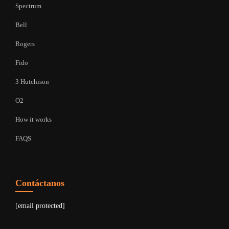
Spectrum
Bell
Rogers
Fido
3 Hutchison
O2
How it works
FAQS
Contáctanos
[email protected]