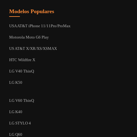
Modelos Populares
USA AT&T iPhone 11/11Pro/ProMax
Motorola Moto G6 Play
US AT&T X/XR/XS/XSMAX
HTC Wildfire X
LG V40 ThinQ
LG K50
LG V60 ThinQ
LG K40
LG STYLO 4
LG Q60