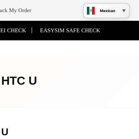
ack My Order
Mexican
|
EI CHECK
EASYSIM SAFE CHECK
k HTC U
 U