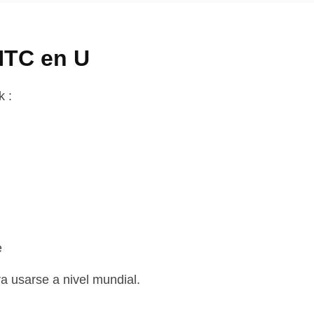
HTC en U
k :
e
a usarse a nivel mundial.