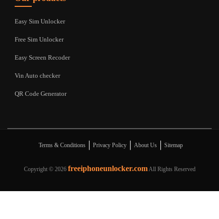
Easy Sim Unlocker
Free Sim Unlocker
Easy Screen Recoder
Vin Auto checker
QR Code Generator
|
|
|
Terms & Conditions
Privacy Policy
About Us
Sitemap
freeiphoneunlocker.com
Copyright ©
2026
All Rights Reserved