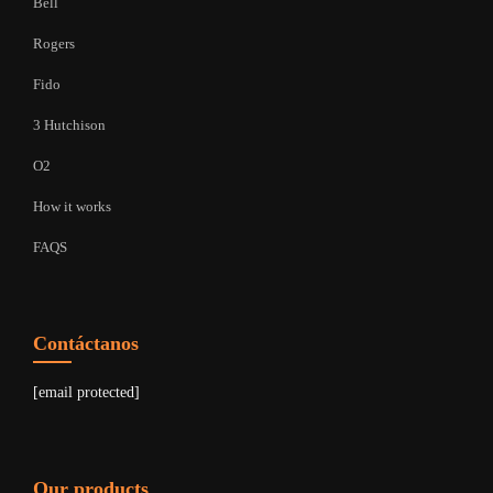
Bell
Rogers
Fido
3 Hutchison
O2
How it works
FAQS
Contáctanos
[email protected]
Our products