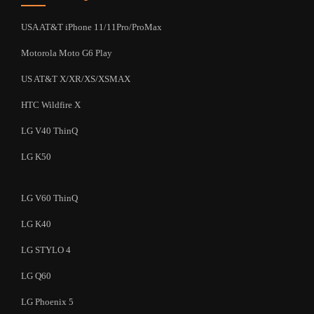
USA AT&T iPhone 11/11Pro/ProMax
Motorola Moto G6 Play
US AT&T X/XR/XS/XSMAX
HTC Wildfire X
LG V40 ThinQ
LG K50
LG V60 ThinQ
LG K40
LG STYLO 4
LG Q60
LG Phoenix 5