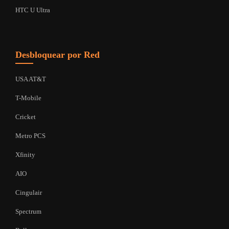
HTC U Ultra
Desbloquear por Red
USA AT&T
T-Mobile
Cricket
Metro PCS
Xfinity
AIO
Cingulair
Spectrum