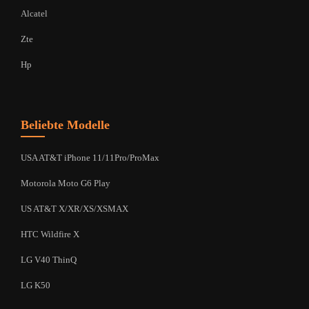
Alcatel
Zte
Hp
Beliebte Modelle
USA AT&T iPhone 11/11Pro/ProMax
Motorola Moto G6 Play
US AT&T X/XR/XS/XSMAX
HTC Wildfire X
LG V40 ThinQ
LG K50