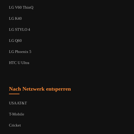
LG V60 ThinQ
LG K40
LG STYLO 4
LG Q60
LG Phoenix 5
HTC U Ultra
Nach Netzwerk entsperren
USA AT&T
T-Mobile
Cricket