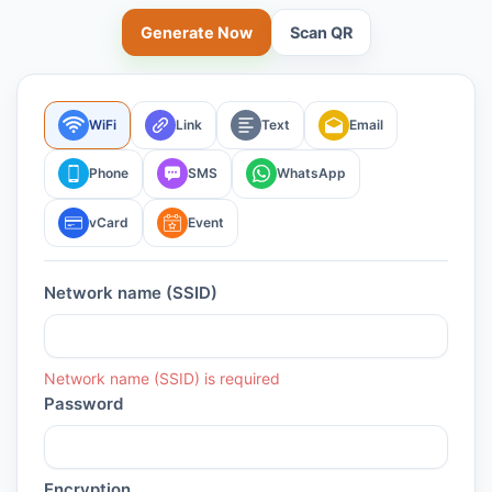
Generate Now
Scan QR
WiFi
Link
Text
Email
Phone
SMS
WhatsApp
vCard
Event
Network name (SSID)
Network name (SSID) is required
Password
Encryption