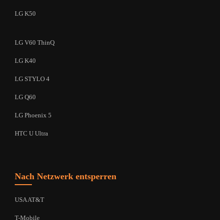
LG K50
LG V60 ThinQ
LG K40
LG STYLO 4
LG Q60
LG Phoenix 5
HTC U Ultra
Nach Netzwerk entsperren
USA AT&T
T-Mobile