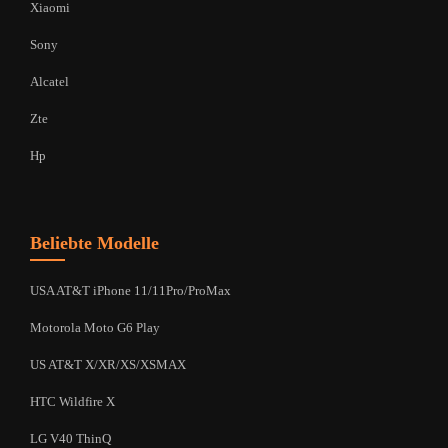
Xiaomi
Sony
Alcatel
Zte
Hp
Beliebte Modelle
USA AT&T iPhone 11/11Pro/ProMax
Motorola Moto G6 Play
US AT&T X/XR/XS/XSMAX
HTC Wildfire X
LG V40 ThinQ