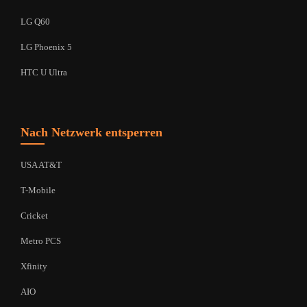
LG Q60
LG Phoenix 5
HTC U Ultra
Nach Netzwerk entsperren
USA AT&T
T-Mobile
Cricket
Metro PCS
Xfinity
AIO