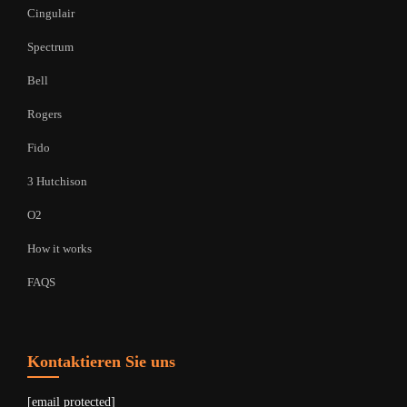
Cingulair
Spectrum
Bell
Rogers
Fido
3 Hutchison
O2
How it works
FAQS
Kontaktieren Sie uns
[email protected]