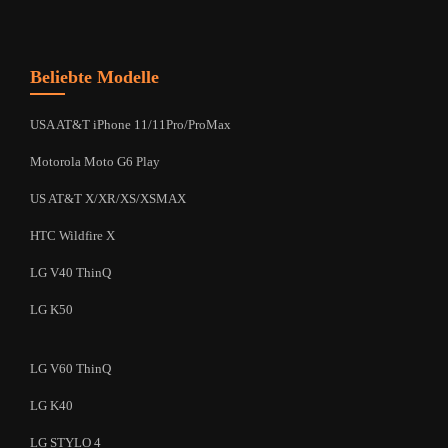
Beliebte Modelle
USA AT&T iPhone 11/11Pro/ProMax
Motorola Moto G6 Play
US AT&T X/XR/XS/XSMAX
HTC Wildfire X
LG V40 ThinQ
LG K50
LG V60 ThinQ
LG K40
LG STYLO 4