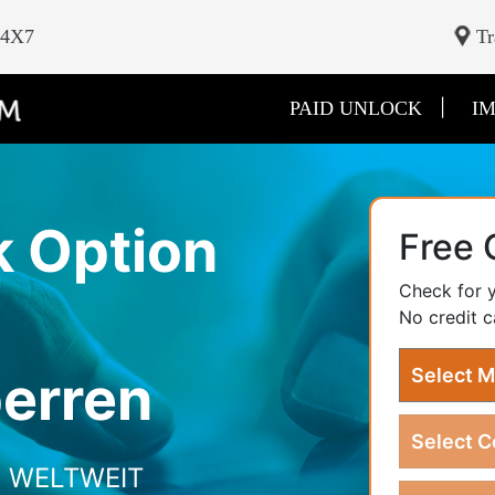
24X7
Tr
|
PAID UNLOCK
IM
k
Option
Free 
Check for y
No credit c
erren
 WELTWEIT