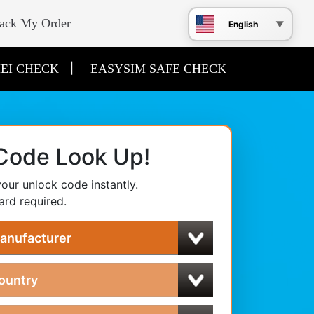
ack My Order
English
|
EI CHECK
EASYSIM SAFE CHECK
Code Look Up!
our unlock code instantly.
ard required.