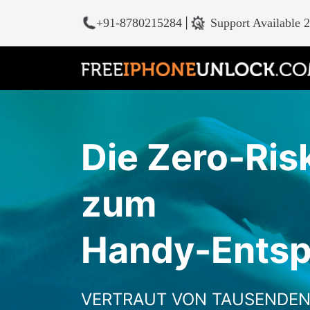
+91-8780215284
|
Support Available 
Die Zero-Ris
zum
Handy-Entsp
VERTRAUT VON TAUSENDEN